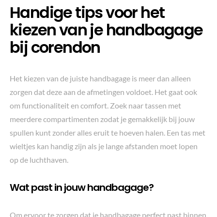
Handige tips voor het
kiezen van je handbagage
bij corendon
Het kiezen van de juiste handbagage is meer dan alleen
zorgen dat deze aan de afmetingen voldoet. Het gaat ook
om functionaliteit en comfort. Zoek naar tassen met
meerdere compartimenten zodat je gemakkelijk bij jouw
spullen kunt zonder alles eruit te hoeven halen. Een tas met
wieltjes kan handig zijn als je lange afstanden moet lopen
op de luchthaven.
Wat past in jouw handbagage?
Om ervoor te zorgen dat je handbagage perfect past binnen