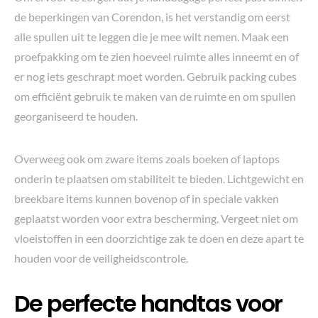
de beperkingen van Corendon, is het verstandig om eerst
alle spullen uit te leggen die je mee wilt nemen. Maak een
proefpakking om te zien hoeveel ruimte alles inneemt en of
er nog iets geschrapt moet worden. Gebruik packing cubes
om efficiënt gebruik te maken van de ruimte en om spullen
georganiseerd te houden.
Overweeg ook om zware items zoals boeken of laptops
onderin te plaatsen om stabiliteit te bieden. Lichtgewicht en
breekbare items kunnen bovenop of in speciale vakken
geplaatst worden voor extra bescherming. Vergeet niet om
vloeistoffen in een doorzichtige zak te doen en deze apart te
houden voor de veiligheidscontrole.
De perfecte handtas voor