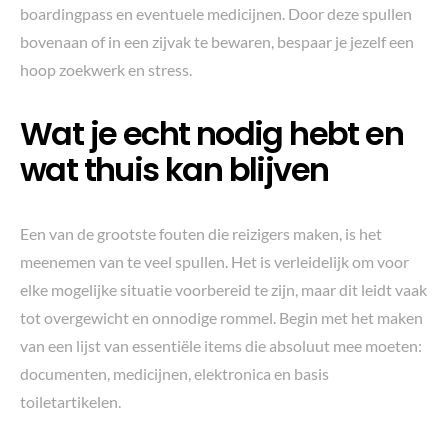
boardingpass en eventuele medicijnen. Door deze spullen
bovenaan of in een zijvak te bewaren, bespaar je jezelf een
hoop zoekwerk en stress.
Wat je echt nodig hebt en
wat thuis kan blijven
Een van de grootste fouten die reizigers maken, is het
meenemen van te veel spullen. Het is verleidelijk om voor
elke mogelijke situatie voorbereid te zijn, maar dit leidt vaak
tot overgewicht en onnodige rommel. Begin met het maken
van een lijst van essentiële items die absoluut mee moeten:
documenten, medicijnen, elektronica en basis
toiletartikelen.