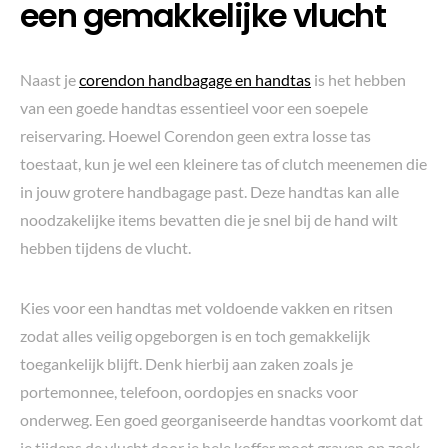
een gemakkelijke vlucht
Naast je
corendon handbagage en handtas
is het hebben
van een goede handtas essentieel voor een soepele
reiservaring. Hoewel Corendon geen extra losse tas
toestaat, kun je wel een kleinere tas of clutch meenemen die
in jouw grotere handbagage past. Deze handtas kan alle
noodzakelijke items bevatten die je snel bij de hand wilt
hebben tijdens de vlucht.
Kies voor een handtas met voldoende vakken en ritsen
zodat alles veilig opgeborgen is en toch gemakkelijk
toegankelijk blijft. Denk hierbij aan zaken zoals je
portemonnee, telefoon, oordopjes en snacks voor
onderweg. Een goed georganiseerde handtas voorkomt dat
je tijdens de vlucht door je hele koffer moet graven op zoek