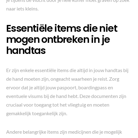
naar iets kleins.
Essentiële items die niet
mogen ontbreken in je
handtas
Er zijn enkele essentiële items die altijd in jouw handtas bij
de hand moeten zijn, ongeacht waarheen je reist. Zorg
ervoor dat je altijd jouw paspoort, boardingpass en
eventuele visums bij de hand hebt. Deze documenten zijn
cruciaal voor toegang tot het vliegtuig en moeten
gemakkelijk toegankelijk zijn.
Andere belangrijke items zijn medicijnen die je mogelijk