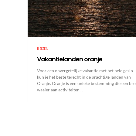
REIZEN
Vakantielanden oranje
Voor een onvergetelijke vakantie met het hele gezin
kun je het beste terecht in de prachtige landen van
Oranje. Oranje is een unieke bestemming die een br
waaier aan activiteiten…