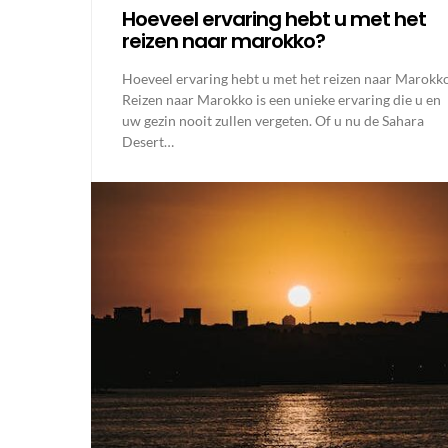
Hoeveel ervaring hebt u met het
reizen naar marokko?
Hoeveel ervaring hebt u met het reizen naar Marokk
Reizen naar Marokko is een unieke ervaring die u en
uw gezin nooit zullen vergeten. Of u nu de Sahara
Desert…