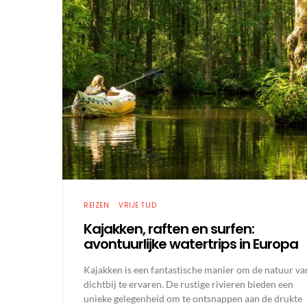
REIZEN
VRIJE TIJD
Kajakken, raften en surfen:
avontuurlijke watertrips in Europa
Kajakken is een fantastische manier om de natuur va
dichtbij te ervaren. De rustige rivieren bieden een
unieke gelegenheid om te ontsnappen aan de drukte