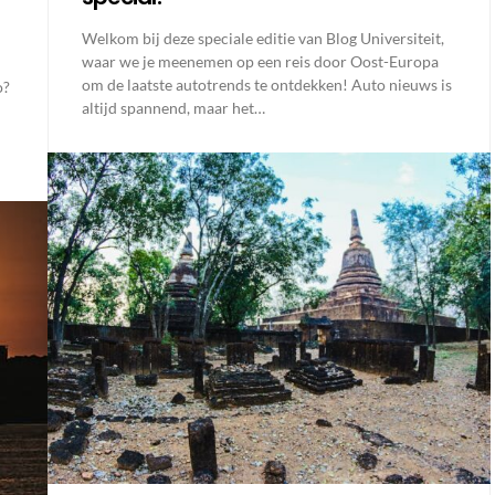
Welkom bij deze speciale editie van Blog Universiteit,
waar we je meenemen op een reis door Oost-Europa
om de laatste autotrends te ontdekken! Auto nieuws is
o?
altijd spannend, maar het…