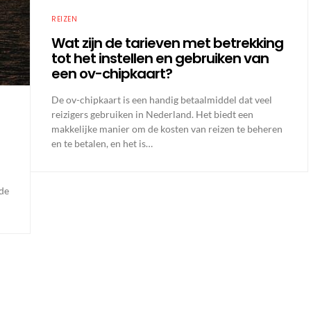
REIZEN
Wat zijn de tarieven met betrekking
tot het instellen en gebruiken van
een ov-chipkaart?
De ov-chipkaart is een handig betaalmiddel dat veel
reizigers gebruiken in Nederland. Het biedt een
makkelijke manier om de kosten van reizen te beheren
en te betalen, en het is…
ede