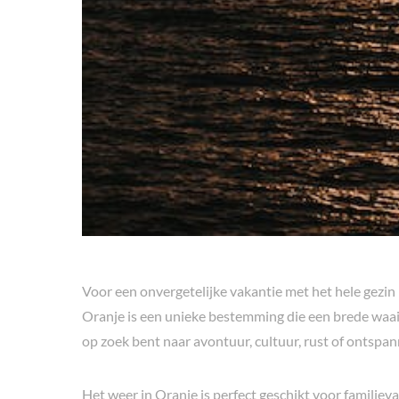
Voor een onvergetelijke vakantie met het hele gezin 
Oranje is een unieke bestemming die een brede waaier
op zoek bent naar avontuur, cultuur, rust of ontspanni
Het weer in Oranje is perfect geschikt voor familie