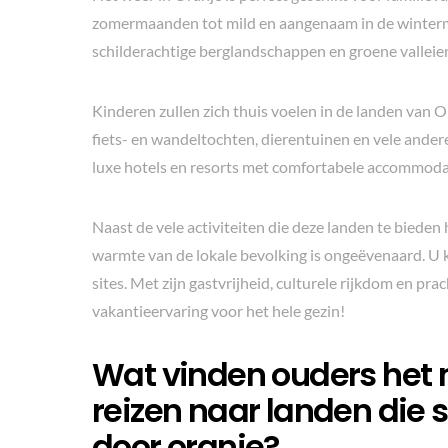
zomermaanden tot mild en aangenaam in de winterm
schilderachtige berglandschappen en groene valleie
Kinderen zullen zich thuis voelen in de landen van Or
fiets- en wandeltochten, dierentuinen en vele ander
luxe hotels en resorts met comfortabele accommodati
Naast de vele activiteiten die deze landen te bieden h
warmte van de lokale bevolking is ongeëvenaard. U 
sites. Met zijn gastvrijheid, culturele rijkdom en p
vakantieervaring voor het hele gezin!
Wat vinden ouders het 
reizen naar landen die 
door oranje?