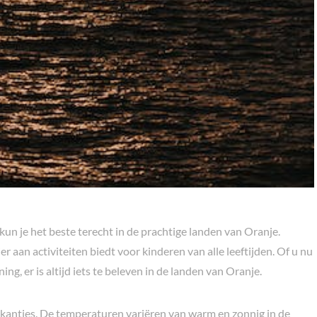
kun je het beste terecht in de prachtige landen van Oranje.
 aan activiteiten biedt voor kinderen van alle leeftijden. Of u nu
ng, er is altijd iets te beleven in de landen van Oranje.
vakanties. De temperaturen variëren van warm en zonnig in de