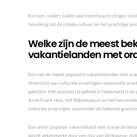
Kortom, ouders zullen veel interessante dingen vinde
bevolking tot de unieke cultuur en het prachtige land
Welke zijn de meest be
vakantielanden met oran
Een van de meest populaire vakantielanden met oranj
diversiteit aan culturele ervaringen, waaronder pr
galerijen. Het populairste gebied in Nederland is d
Anne Frank Huis, het Rijksmuseum en het beroemde
culturele ervaringen, waaronder de bekende grachte
Een ander populair vakantieland met oranje als kleur
wordt gekenmerkt door een mix van Afrikaanse, Ind