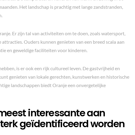
aanden. Het landschap is prachtig met lange zandstranden,
n.
anje. Er zijn tal van activiteiten om te doen, zoals watersport,
e attracties. Ouders kunnen genieten van een breed scala aan
e en geweldige faciliteiten voor kinderen.
ebben, is er ook een rijk cultureel leven. De gastvrijheid en
kunt genieten van lokale gerechten, kunstwerken en historische
rachtige landschappen biedt Oranje een onvergetelijke
meest interessante aan
sterk geïdentificeerd worden