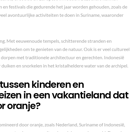
 en festivals die gedurende het jaar worden gehouden, zoals de
 veel avontuurlijke activiteiten te doen in Suriname, waaronder
ming. Met eeuwenoude tempels, schitterende stranden en
elijkheden om te genieten van de natuur. Ook is er veel cultureel
 dorpen met traditionele architectuur en gerechten. Indonesië
uiken en snorkelen in het kristalheldere water van de archipel.
s tussen kinderen en
reizen in een vakantieland dat
r oranje?
mineerd door oranje, zoals Nederland, Suriname of Indonesië,