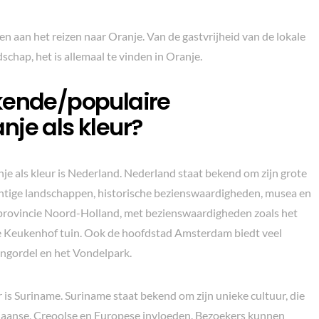
n aan het reizen naar Oranje. Van de gastvrijheid van de lokale
schap, het is allemaal te vinden in Oranje.
kende/populaire
je als kleur?
e als kleur is Nederland. Nederland staat bekend om zijn grote
achtige landschappen, historische bezienswaardigheden, musea en
e provincie Noord-Holland, met bezienswaardigheden zoals het
 Keukenhof tuin. Ook de hoofdstad Amsterdam biedt veel
ngordel en het Vondelpark.
 is Suriname. Suriname staat bekend om zijn unieke cultuur, die
iaanse, Creoolse en Europese invloeden. Bezoekers kunnen