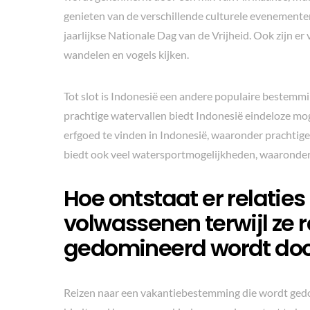
genieten van de verschillende culturele evenementen
jaarlijkse Nationale Dag van de Vrijheid. Ook zijn er
wandelen en vogels kijken.
Tot slot is Indonesië een andere populaire bestem
prachtige watervallen biedt Indonesië eindeloze mog
erfgoed te vinden in Indonesië, waaronder prachtige
biedt ook veel watersportmogelijkheden, waaronder d
Hoe ontstaat er relatie
volwassenen terwijl ze 
gedomineerd wordt doo
Reizen naar een vakantiebestemming die wordt gedo