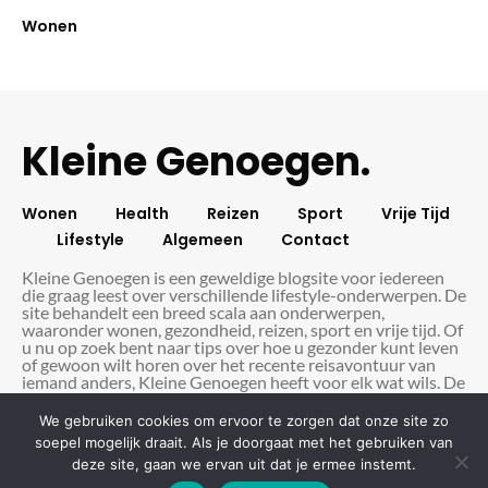
Wonen
Kleine Genoegen.
Wonen
Health
Reizen
Sport
Vrije Tijd
Lifestyle
Algemeen
Contact
Kleine Genoegen is een geweldige blogsite voor iedereen
die graag leest over verschillende lifestyle-onderwerpen. De
site behandelt een breed scala aan onderwerpen,
waaronder wonen, gezondheid, reizen, sport en vrije tijd. Of
u nu op zoek bent naar tips over hoe u gezonder kunt leven
of gewoon wilt horen over het recente reisavontuur van
iemand anders, Kleine Genoegen heeft voor elk wat wils. De
site wordt regelmatig bijgewerkt met nieuwe artikelen, dus
er is altijd wel iets nieuws te lezen. Bovendien zijn de
We gebruiken cookies om ervoor te zorgen dat onze site zo
artikelen goed geschreven en leuk om te lezen. Dus als u op
soepel mogelijk draait. Als je doorgaat met het gebruiken van
zoek bent naar een lifestyle magazine dat een beetje van
deze site, gaan we ervan uit dat je ermee instemt.
alles behandelt, kijk dan zeker eens op kleinegenoegen.be