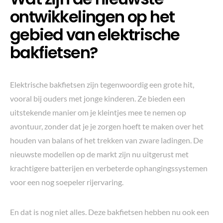
ontwikkelingen op het
gebied van elektrische
bakfietsen?
Elektrische bakfietsen zijn tegenwoordig een grote hit,
vooral bij ouders met jonge kinderen. Ze bieden een
uitstekende manier om je kleintjes mee te nemen op
avontuur, zonder dat je je zorgen hoeft te maken over het
houden van balans of het trekken van zware ladingen. De
nieuwste modellen op de markt zijn nu uitgerust met
krachtigere batterijen en verbeterde ophangingssystemen
voor een nog soepeler rijervaring.
En dat is nog niet alles. Deze bakfietsen hebben nu ook een