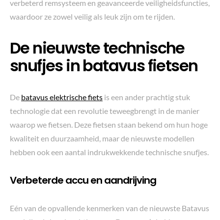
verbeterd remsysteem en geavanceerde veiligheidsfuncties,
waardoor ze zowel veilig als leuk zijn om te rijden.
De nieuwste technische
snufjes in batavus fietsen
De
batavus elektrische fiets
is een ander prachtig stuk
technologie dat een revolutie teweegbrengt in de manier
waarop we fietsen. Deze fietsen staan bekend om hun hoge
kwaliteit en duurzaamheid, maar de nieuwste modellen
hebben ook een aantal indrukwekkende technische snufjes.
Verbeterde accu en aandrijving
Eén van de opvallende kenmerken van de nieuwste Batavus