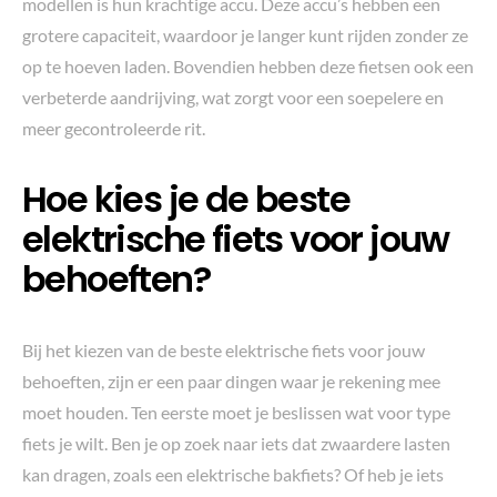
modellen is hun krachtige accu. Deze accu’s hebben een
grotere capaciteit, waardoor je langer kunt rijden zonder ze
op te hoeven laden. Bovendien hebben deze fietsen ook een
verbeterde aandrijving, wat zorgt voor een soepelere en
meer gecontroleerde rit.
Hoe kies je de beste
elektrische fiets voor jouw
behoeften?
Bij het kiezen van de beste elektrische fiets voor jouw
behoeften, zijn er een paar dingen waar je rekening mee
moet houden. Ten eerste moet je beslissen wat voor type
fiets je wilt. Ben je op zoek naar iets dat zwaardere lasten
kan dragen, zoals een elektrische bakfiets? Of heb je iets