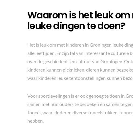
Waarom is het leuk om 
leuke dingen te doen?
Het is leuk om met kinderen in Groningen leuke dinge
alle leeftijden. Er zijn tal van interessante cultur
over de geschiedenis en cultuur van Groningen. Ook 
kinderen kunnen picknicken, dieren kunnen bezoeken
waar kinderen leuke tentoonstellingen kunnen bezoe
Voor sportievelingen is er ook genoeg te doen in Gro
samen met hun ouders te bezoeken en samen te genie
Toneel, waar kinderen diverse toneelstukken kunnen
hebben.