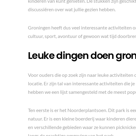
kinderen van kunt genieten. De stukken zijn geschikt
discussiëren over wat jullie gezien hebben.
Groningen heeft dus veel interessante activiteiten 
cultuur, sport, avontuur of gewoon wat tijd doorbren
Leuke dingen doen gro
Voor ouders die op zoek zijn naar leuke activiteite
locatie. Er zijn tal van interessante activiteiten die
hebben we een lijst samengesteld met de meest popul
Ten eerste is er het Noorderplantsoen. Dit park is 
natuur. Er is een kleine boerderij waar kinderen di
en verschillende gebieden waar ze kunnen picknick
langs de prachtige omgeving van het park.