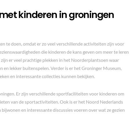
met kinderen in groningen
n te doen, omdat er zo veel verschillende activiteiten zijn voor
ele bezienswaardigheden die kinderen de kans geven om meer te leren
zijn er veel prachtige plekken in het Noorderplantsoen waar
 en lekker buitenspelen. Verder is er het Groninger Museum,
ken en interessante collecties kunnen bekijken.
ningen. Er zijn verschillende sportfaciliteiten voor kinderen om
ten van de sportactiviteiten. Ook is er het Noord Nederlands
 bijwonen en interessante discussies voeren over wat ze gezien