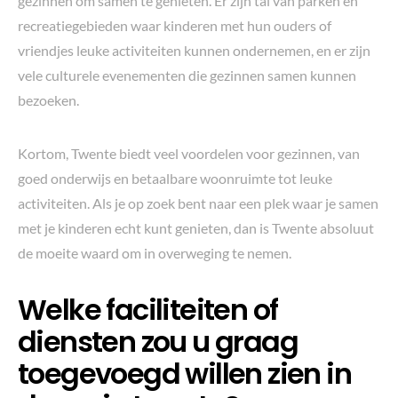
gezinnen om samen te genieten. Er zijn tal van parken en
recreatiegebieden waar kinderen met hun ouders of
vriendjes leuke activiteiten kunnen ondernemen, en er zijn
vele culturele evenementen die gezinnen samen kunnen
bezoeken.
Kortom, Twente biedt veel voordelen voor gezinnen, van
goed onderwijs en betaalbare woonruimte tot leuke
activiteiten. Als je op zoek bent naar een plek waar je samen
met je kinderen echt kunt genieten, dan is Twente absoluut
de moeite waard om in overweging te nemen.
Welke faciliteiten of
diensten zou u graag
toegevoegd willen zien in