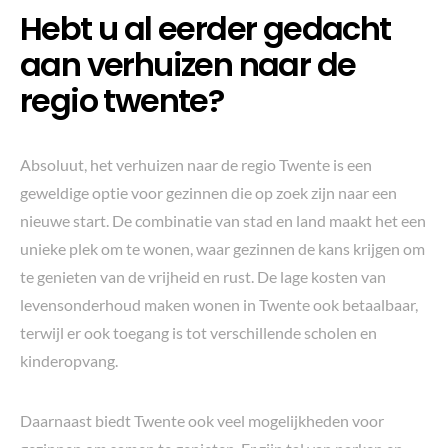
Hebt u al eerder gedacht
aan verhuizen naar de
regio twente?
Absoluut, het verhuizen naar de regio Twente is een
geweldige optie voor gezinnen die op zoek zijn naar een
nieuwe start. De combinatie van stad en land maakt het een
unieke plek om te wonen, waar gezinnen de kans krijgen om
te genieten van de vrijheid en rust. De lage kosten van
levensonderhoud maken wonen in Twente ook betaalbaar,
terwijl er ook toegang is tot verschillende scholen en
kinderopvang.
Daarnaast biedt Twente ook veel mogelijkheden voor