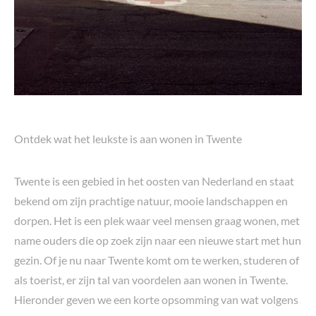
Ontdek wat het leukste is aan wonen in Twente
Twente is een gebied in het oosten van Nederland en staat
bekend om zijn prachtige natuur, mooie landschappen en
dorpen. Het is een plek waar veel mensen graag wonen, met
name ouders die op zoek zijn naar een nieuwe start met hun
gezin. Of je nu naar Twente komt om te werken, studeren of
als toerist, er zijn tal van voordelen aan wonen in Twente.
Hieronder geven we een korte opsomming van wat volgens