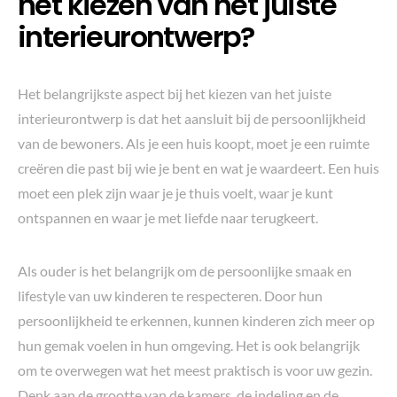
het kiezen van het juiste
interieurontwerp?
Het belangrijkste aspect bij het kiezen van het juiste
interieurontwerp is dat het aansluit bij de persoonlijkheid
van de bewoners. Als je een huis koopt, moet je een ruimte
creëren die past bij wie je bent en wat je waardeert. Een huis
moet een plek zijn waar je je thuis voelt, waar je kunt
ontspannen en waar je met liefde naar terugkeert.
Als ouder is het belangrijk om de persoonlijke smaak en
lifestyle van uw kinderen te respecteren. Door hun
persoonlijkheid te erkennen, kunnen kinderen zich meer op
hun gemak voelen in hun omgeving. Het is ook belangrijk
om te overwegen wat het meest praktisch is voor uw gezin.
Denk aan de grootte van de kamers, de indeling en de