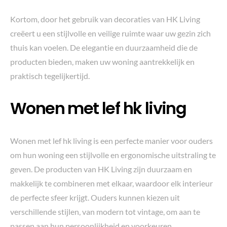
Kortom, door het gebruik van decoraties van HK Living
creëert u een stijlvolle en veilige ruimte waar uw gezin zich
thuis kan voelen. De elegantie en duurzaamheid die de
producten bieden, maken uw woning aantrekkelijk en
praktisch tegelijkertijd.
Wonen met lef hk living
Wonen met lef hk living is een perfecte manier voor ouders
om hun woning een stijlvolle en ergonomische uitstraling te
geven. De producten van HK Living zijn duurzaam en
makkelijk te combineren met elkaar, waardoor elk interieur
de perfecte sfeer krijgt. Ouders kunnen kiezen uit
verschillende stijlen, van modern tot vintage, om aan te
passen aan hun persoonlijkheid en voorkeuren.