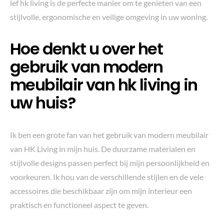
lef hk living is de perfecte manier om te genieten van een
stijlvolle, ergonomische en veilige omgeving in uw woning.
Hoe denkt u over het
gebruik van modern
meubilair van hk living in
uw huis?
Ik ben een grote fan van het gebruik van modern meubilair
van HK Living in mijn huis. De duurzame materialen en
stijlvolle designs passen perfect bij mijn persoonlijkheid en
voorkeuren. Ik hou van de verschillende stijlen en de vele
accessoires die beschikbaar zijn om mijn interieur een
praktisch en functioneel aspect te geven.