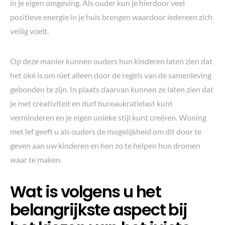
in je eigen omgeving. Als ouder kun je hierdoor veel
positieve energie in je huis brengen waardoor iedereen zich
veilig voelt.
Op deze manier kunnen ouders hun kinderen laten zien dat
het oké is om niet alleen door de regels van de samenleving
gebonden te zijn. In plaats daarvan kunnen ze laten zien dat
je met creativiteit en durf bureaukratielast kunt
verminderen en je eigen unieke stijl kunt creëren. Woning
met lef geeft u als ouders de mogelijkheid om dit door te
geven aan uw kinderen en hen zo te helpen hun dromen
waar te maken.
Wat is volgens u het
belangrijkste aspect bij