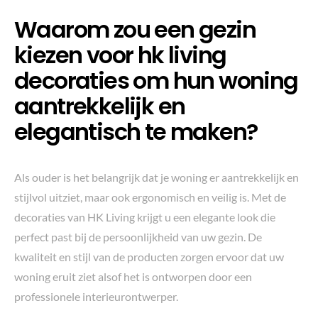
Waarom zou een gezin
kiezen voor hk living
decoraties om hun woning
aantrekkelijk en
elegantisch te maken?
Als ouder is het belangrijk dat je woning er aantrekkelijk en
stijlvol uitziet, maar ook ergonomisch en veilig is. Met de
decoraties van HK Living krijgt u een elegante look die
perfect past bij de persoonlijkheid van uw gezin. De
kwaliteit en stijl van de producten zorgen ervoor dat uw
woning eruit ziet alsof het is ontworpen door een
professionele interieurontwerper.