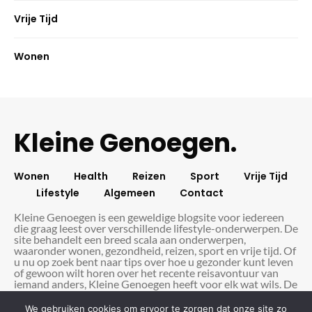
Vrije Tijd
Wonen
Kleine Genoegen.
Wonen
Health
Reizen
Sport
Vrije Tijd
Lifestyle
Algemeen
Contact
Kleine Genoegen is een geweldige blogsite voor iedereen
die graag leest over verschillende lifestyle-onderwerpen. De
site behandelt een breed scala aan onderwerpen,
waaronder wonen, gezondheid, reizen, sport en vrije tijd. Of
u nu op zoek bent naar tips over hoe u gezonder kunt leven
of gewoon wilt horen over het recente reisavontuur van
iemand anders, Kleine Genoegen heeft voor elk wat wils. De
site wordt regelmatig bijgewerkt met nieuwe artikelen, dus
er is altijd wel iets nieuws te lezen. Bovendien zijn de
We gebruiken cookies om ervoor te zorgen dat onze site zo