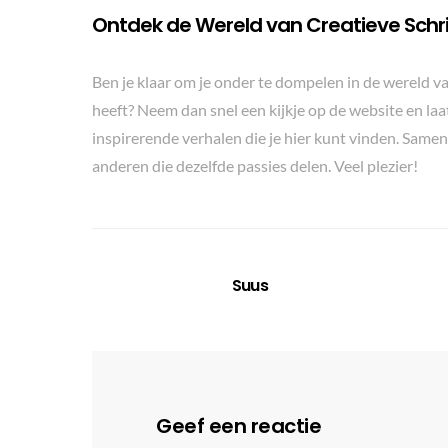
Ontdek de Wereld van Creatieve Schr
Ben je klaar om je onder te dompelen in de wereld va
heeft? Neem dan snel een kijkje op de website en laa
inspirerende verhalen die je hier kunt vinden. Samen
anderen die dezelfde passies delen. Veel plezier!
Suus
Geef een reactie