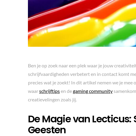
Ben je op zoek naar een plek waar je jouw creativiteit d
schrijfvaardigheden verbetert en in contact komt me
precies wat je zoekt! In dit artikel nemen we je me
waar
schrijftips
en de
gaming community
samenkomen
creatievelingen zoals jij.
De Magie van Lecticus: S
Geesten