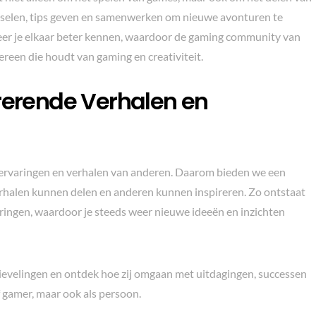
wisselen, tips geven en samenwerken om nieuwe avonturen te
eer je elkaar beter kennen, waardoor de gaming community van
ereen die houdt van gaming en creativiteit.
irerende Verhalen en
de ervaringen en verhalen van anderen. Daarom bieden we een
erhalen kunnen delen en anderen kunnen inspireren. Zo ontstaat
ringen, waardoor je steeds weer nieuwe ideeën en inzichten
tievelingen en ontdek hoe zij omgaan met uitdagingen, successen
of gamer, maar ook als persoon.