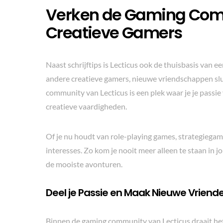
Verken de Gaming Comm
Creatieve Gamers
Naast schrijftips is Lecticus ook de thuisbasis van
andere creatieve gamers, nieuwe vriendschappen sl
community van Lecticus is een plek waar je je passie
creatieve vaardigheden.
Of je nu houdt van role-playing games, strategiegame
interesses. Zo kom je nooit meer alleen te staan in
de mooiste avonturen.
Deel je Passie en Maak Nieuwe Vriend
Binnen de gaming community van Lecticus draait het