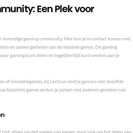
unity: Een Plek voor
 een levendige gaming community. Hier kun je in contact komen met
uiten en samen genieten van de mooiste games. De gaming
 voor gaming kunt delen en tegelijkertijd kunt werken aan je
s of simulatiegames, bij Lecticus vind je gamers met dezelfde
 jouw favoriete games en kun je samen met anderen genieten van
en
 niet alleen om het spelen van games, maar ook om het delen van