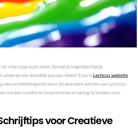
e vrije loop kunt laten, terwijl je tegelijkertijd je
t anderen die dezelfde passies delen? Dan is
Lecticus website
e op een ontdekkingsreis door de wondere wereld van Lecticus,
 om een unieke en inspirerende ervaring te bieden voor
chrijftips voor Creatieve