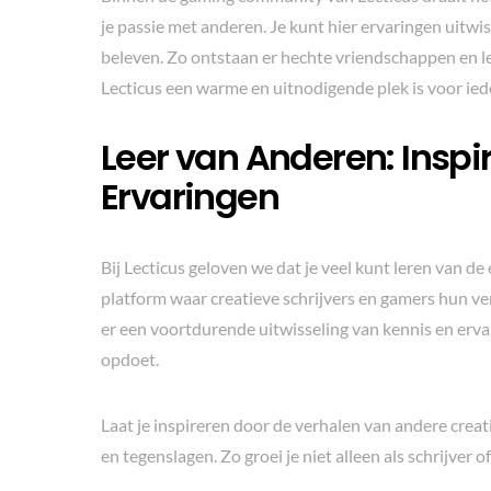
je passie met anderen. Je kunt hier ervaringen uit
beleven. Zo ontstaan er hechte vriendschappen en l
Lecticus een warme en uitnodigende plek is voor ied
Leer van Anderen: Insp
Ervaringen
Bij Lecticus geloven we dat je veel kunt leren van 
platform waar creatieve schrijvers en gamers hun v
er een voortdurende uitwisseling van kennis en erva
opdoet.
Laat je inspireren door de verhalen van andere crea
en tegenslagen. Zo groei je niet alleen als schrijver 