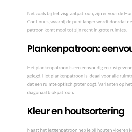
Net zoals bij het visgraatpatroon, zijn er voor de Ho
Continuus, waarbij de punt langer wordt doordat de 
patroon komt mooi tot zijn recht in grote ruimtes.
Plankenpatroon: eenvo
Het plankenpatroon is een eenvoudig en rustgevend 
gelegd. Het plankenpatroon is ideaal voor alle ruim
dat een ruimte optisch groter oogt. Varianten op he
diagonaal blokpatroon.
Kleur en houtsortering
Naast het leggenpatroon heb je bij houten vloeren ke