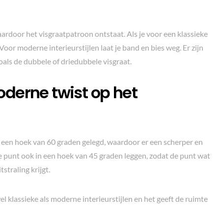
rdoor het visgraatpatroon ontstaat. Als je voor een klassieke
Voor moderne interieurstijlen laat je band en bies weg. Er zijn
oals de dubbele of driedubbele visgraat.
derne twist op het
 een hoek van 60 graden gelegd, waardoor er een scherper en
e punt ook in een hoek van 45 graden leggen, zodat de punt wat
straling krijgt.
 klassieke als moderne interieurstijlen en het geeft de ruimte