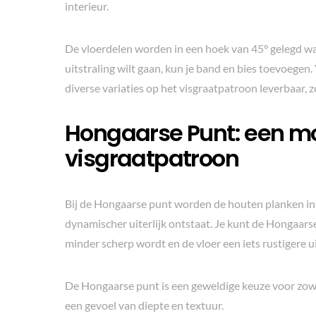
interieur.
De vloerdelen worden in een hoek van 45° gelegd waa
uitstraling wilt gaan, kun je band en bies toevoegen. 
diverse variaties op het visgraatpatroon leverbaar, z
Hongaarse Punt: een mo
visgraatpatroon
Bij de Hongaarse punt worden de houten planken in
dynamischer uiterlijk ontstaat. Je kunt de Hongaars
minder scherp wordt en de vloer een iets rustigere uit
De Hongaarse punt is een geweldige keuze voor zowel
een gevoel van diepte en textuur.