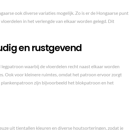
ngaarse ook diverse variaties mogelijk. Zo is er de Hongaarse punt
vloerdelen in het verlengde van elkaar worden gelegd. Dit
udig en rustgevend
legpatroon waarbij de vloerdelen recht naast elkaar worden
tes. Ook voor kleinere ruimtes, omdat het patroon ervoor zorgt
t plankenpatroon zijn bijvoorbeeld het blokpatroon en het
uze uit tientallen kleuren en diverse houtsorteringen, zodat je