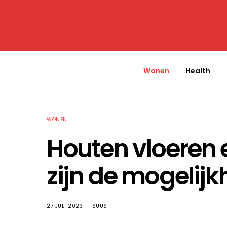
Wonen
Health
WONEN
Houten vloeren 
zijn de mogelij
27 JULI 2023
SUUS